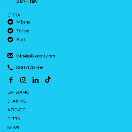
Bari - Italy
CITTÀ
Milano
Torino
Bari
info@pikyrent.com
800 078506
Pikyrent su Instagram
Pikyrent su Facebook
Pikyrent su LinkedIn
Pikyrent su TikTok
CHI SIAMO
SHARING
AZIENDE
CITTÀ
NEWS