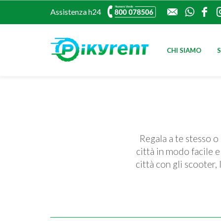
CONT
PI
Assistenza
h24
CHI SIAMO
Regala a te stesso o 
città in modo facile 
città con gli scooter,