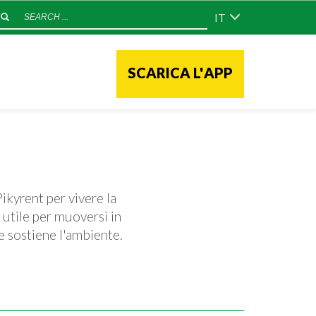
IT
SCARICA
L'
APP
Pikyrent per vivere la
 utile per muoversi in
he sostiene l'ambiente.